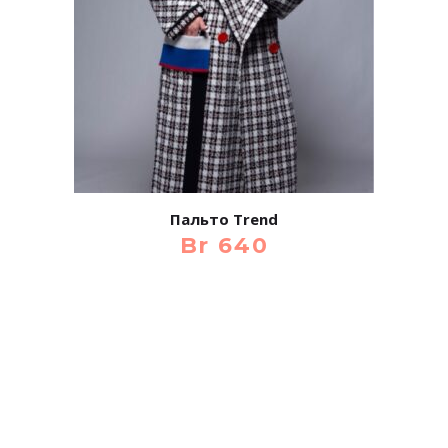
Пальто Trend
Br
640